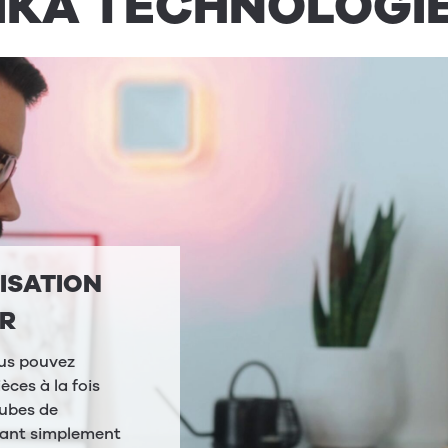
IKA TECHNOLOGI
« ALEXA, J'AI FROID. »
Grâce à RIKA VOICE, les pôeles RIKA