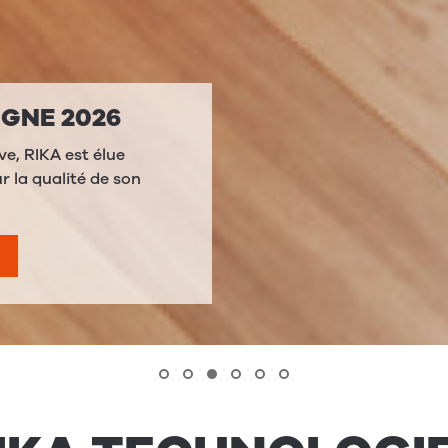
EZ LA FLAMME,
SIMULEZ LE PR
Z LA PER­FOR­
RIKA
SUR
20
AN
 VOTRE APPAREIL
PAREZ- LE AUX
TIONS DANS V
retenu, c'est jusqu'à 30%
SHOP !
ergie et une chaleur durable
couvrez notre guide ultime sur
Envie de changer de sys
difficile de s'y retrouver
RIKA vous propose un out
 LE GUIDE
plus clair : un simulateu
disponible en magasin, q
le coût réel de votre poêl
incluses et de le compare
comme les PAC ou le gaz