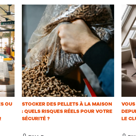
ÉS OU
STOCKER DES PELLETS À LA MAISON
VOUS 
: QUELS RISQUES RÉELS POUR VOTRE
DEPUI
R
SÉCURITÉ ?
LE CL