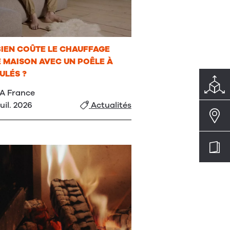
IEN COÛTE LE CHAUFFAGE
 MAISON AVEC UN POÊLE À
ULÉS ?
A France
juil. 2026
Actualités