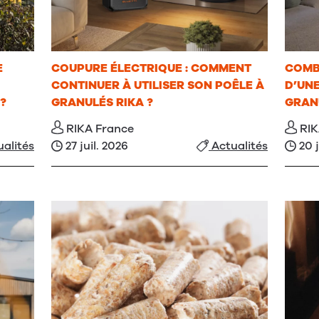
E
COUPURE ÉLECTRIQUE : COMMENT
COMB
CONTINUER À UTILISER SON POÊLE À
D’UNE
 ?
GRANULÉS RIKA ?
GRAN
RIKA France
RIK
27 juil. 2026
20 
alités
Actualités