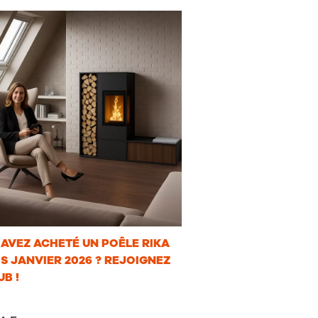
AVEZ ACHETÉ UN POÊLE RIKA
S JANVIER 2026 ? REJOIGNEZ
UB !