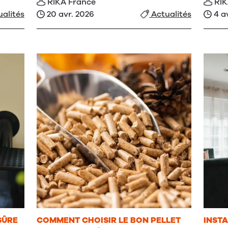
RIKA France
RIK
20 avr. 2026
4 a
alités
Actualités
 SÛRE
COMMENT CHOISIR LE BON PELLET
INSTA