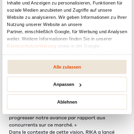
Inhalte und Anzeigen zu personalisieren, Funktionen für
soziale Medien anzubieten und Zugriffe auf unsere
Website zu analysieren. Wir geben Informationen zu Ihrer
Nutzung unserer Website an unsere
Partner, einschließlich Google, für Werbung und Analysen
weiter. Weitere Informationen finden Sie in unserer
Datenschutzerklärung
sowie in der Google-
INDUSTRIE 4.0
Datenschutzerklärung. Sie können Ihre Auswahl jederzeit
ändern oder widerrufen.
Alle zulassen
RIKA lance la production intelligente du futur.
Anpassen
« Nous voulons rester le producteur d'appareils
Ablehnen
de chauffage
le plus efficace et le plus moderne
dans le monde
entier et continuer à faire
progresser notre avance par rapport aux
concurrents sur ce marché. »
Dans le contexte de cette vision, RIKA a lancé