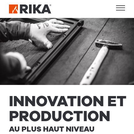
INNO­VA­TION ET
PRO­DUC­TION
AU PLUS HAUT NIVEAU