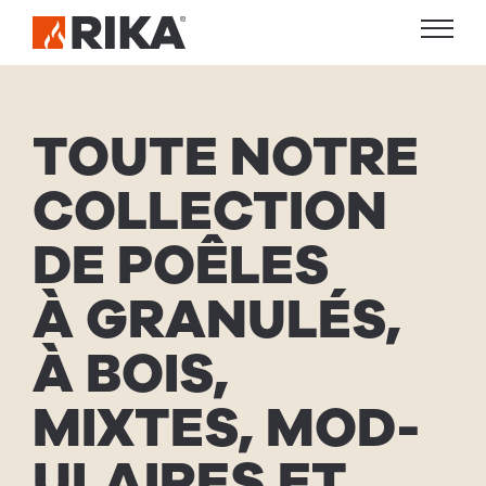
TOUTE NOTRE
COL­LEC­TION
DE POÊLES
À GRAN­ULÉS,
À BOIS,
MIXTES, MOD­
U­LAIRES ET