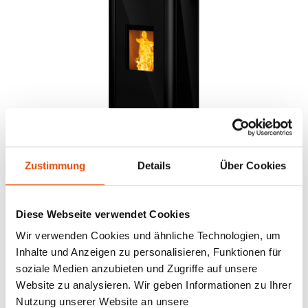
SUMO
Zustimmung
Details
Über Cookies
LE PLAISIR DE CONTEMPLER LE CRÉPITEMENT
DES FLAMMES D'UN POÊLE RIKA QUI SUIT
Diese Webseite verwendet Cookies
L'ÉVOLUTION DE VOTRE DECO INTÉRIEURE.
Wir verwenden Cookies und ähnliche Technologien, um
Inhalte und Anzeigen zu personalisieren, Funktionen für
soziale Medien anzubieten und Zugriffe auf unsere
Website zu analysieren. Wir geben Informationen zu Ihrer
Nutzung unserer Website an unsere