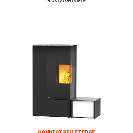
PLUS QU'UN POÊLE.
CON­NECT
PEL­LET
EDGE