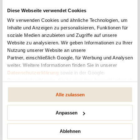
D'AUTRES ARTICLES POUR VOUS
Diese Webseite verwendet Cookies
Wir verwenden Cookies und ähnliche Technologien, um
Peut-on remplacer un poêle dans une
Inhalte und Anzeigen zu personalisieren, Funktionen für
maison classée et réutiliser l’ancien appareil
soziale Medien anzubieten und Zugriffe auf unsere
?
Website zu analysieren. Wir geben Informationen zu Ihrer
Nutzung unserer Website an unsere
Design d'intérieur x Poêles RIKA
Partner, einschließlich Google, für Werbung und Analysen
weiter. Weitere Informationen finden Sie in unserer
Datenschutzerklärung
sowie in der Google-
Le poêle à granulés LIVO de RIKA réchauffe
Datenschutzerklärung. Sie können Ihre Auswahl jederzeit
la Maison de la Transition Écologique à
ändern oder widerrufen.
Alle zulassen
Marcq-en-Barœul
Un RIKA SONO au centre d'un paradis du
Anpassen
bien-être.
Ablehnen
#RIKAFeeling en France