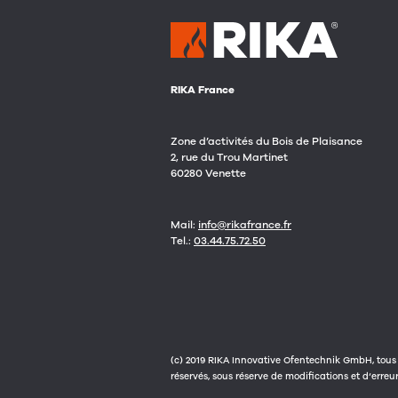
RIKA France
Zone d’activités du Bois de Plaisance
2, rue du Trou Martinet
60280 Venette
Mail:
info@rikafrance.fr
Tel.:
03.44.75.72.50
(c) 2019 RIKA Innovative Ofentechnik GmbH, tous 
réservés, sous réserve de modifications et d‘erreu