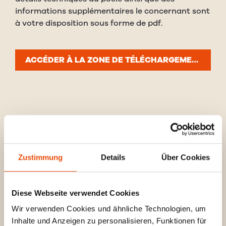
informations supplémentaires le concernant sont
à votre disposition sous forme de pdf.
ACCÉDER À LA ZONE DE TÉLÉCHARGEMENT
TECHNOLOGIES
SYSTÈME DE CHAUFFAGE HYBRIDE
Zustimmung
Details
Über Cookies
RIKATRONIC3
Diese Webseite verwendet Cookies
RIKA VOICE
Wir verwenden Cookies und ähnliche Technologien, um
RIKA FIRENET
Inhalte und Anzeigen zu personalisieren, Funktionen für