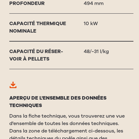
PRO­FONDEUR
494 mm
CAPAC­ITÉ THER­MIQUE
10 kW
NOM­I­NALE
CAPAC­ITÉ DU RÉSER­
48/~31 l/kg
VOIR À PEL­LETS
APERÇU DE L'ENSEMBLE DES DONNÉES
TECHNIQUES
Dans la fiche technique, vous trouverez une vue
d'ensemble de toutes les données techniques.
Dans la zone de téléchargement ci-dessous, les
détails techniques du poêle ainsi que des