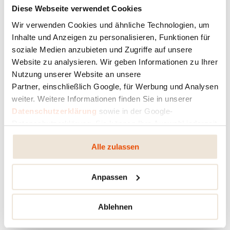
Dans la cabine de séchage, l’humidité est éliminée des
Diese Webseite verwendet Cookies
pierres à haute température.
Wir verwenden Cookies und ähnliche Technologien, um
Inhalte und Anzeigen zu personalisieren, Funktionen für
soziale Medien anzubieten und Zugriffe auf unsere
Website zu analysieren. Wir geben Informationen zu Ihrer
Nutzung unserer Website an unsere
Partner, einschließlich Google, für Werbung und Analysen
weiter. Weitere Informationen finden Sie in unserer
Datenschutzerklärung
sowie in der Google-
Datenschutzerklärung. Sie können Ihre Auswahl jederzeit
ändern oder widerrufen.
Alle zulassen
Lors de l'habillage des poêles RIKA avec de la pierre
naturelle, les différents panneaux sont précisément
Anpassen
adaptés les uns aux autres. La couleur et le grain sont en
parfaite harmonie.
Ablehnen